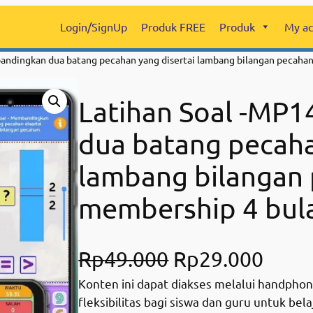
Login/SignUp
Produk FREE
Produk
My ac
andingkan dua batang pecahan yang disertai lambang bilangan pecaha
Latihan Soal -MP
dua batang pecaha
lambang bilangan 
membership 4 bul
O
C
Rp
49.000
Rp
29.000
Konten ini dapat diakses melalui handphon
r
u
fleksibilitas bagi siswa dan guru untuk bel