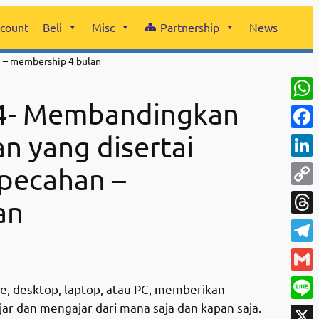
count
Beli
Misc
Partnership
News
n – membership 4 bulan
14- Membandingkan
Wha
n yang disertai
Face
Link
pecahan –
Copy
an
Link
Thre
Tele
Gmai
e, desktop, laptop, atau PC, memberikan
ajar dan mengajar dari mana saja dan kapan saja.
Line