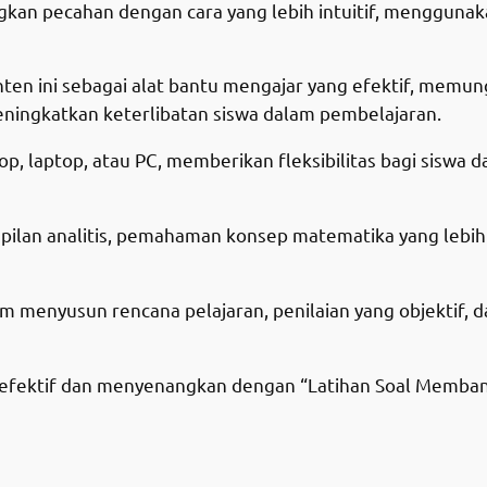
1
e
i
ngkan pecahan dengan cara yang lebih intuitif, menggun
4
w
s
-
nten ini sebagai alat bantu mengajar yang efektif, mem
M
a
:
meningkatkan keterlibatan siswa dalam pembelajaran.
e
m
s
R
p, laptop, atau PC, memberikan fleksibilitas bagi siswa 
b
a
:
p
n
pilan analitis, pemahaman konsep matematika yang lebi
R
2
d
i
p
9
am menyusun rencana pelajaran, penilaian yang objekt
n
g
4
.
k
h efektif dan menyenangkan dengan “Latihan Soal Memba
a
9
0
Share
n
.
0
d
u