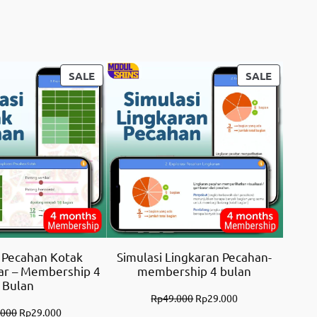
PRODUCT
PRODUC
SALE
SALE
ON
ON
SALE
SALE
i Pecahan Kotak
Simulasi Lingkaran Pecahan-
ar – Membership 4
membership 4 bulan
Bulan
Original
Current
Rp
49.000
Rp
29.000
Original
Current
.000
Rp
29.000
price
price