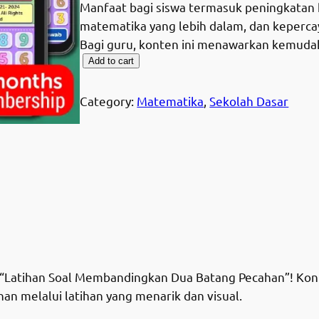
i
r
Manfaat bagi siswa termasuk peningkatan
matematika yang lebih dalam, dan keperc
g
r
Bagi guru, konten ini menawarkan kemud
L
Add to cart
i
e
a
t
n
n
Category:
Matematika
, 
Sekolah Dasar
i
a
t
h
Share
a
l
p
n
S
p
r
o
r
i
a
l
i
c
-
tihan Soal Membandingkan Dua Batang Pecahan”! Konten 
M
c
e
 melalui latihan yang menarik dan visual.
P