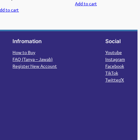
Add to cart
price
price
was:
is:
dd to cart
was:
is:
Rp49.000.
Rp29.000.
Rp49.000.
Rp29.000.
Infromation
Social
How to Buy
Youtube
FAQ (Tanya – Jawab)
Instagram
Register New Account
Facebook
TikTok
Twitter/X