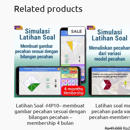
Related products
PRODUCT
SALE
ON
SALE
Latihan Soal -MP10– membuat
Latihan soal m
gambar pecahan sesuai dengan
pecahan pada var
bilangan pecahan –
pecahan-members
membership 4 bulan
Ori
Rp
49.000
Rp