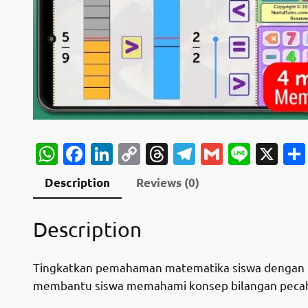
WhatsApp
Facebook
LinkedIn
Copy
Threads
Telegram
Gmail
Line
X
Link
Description
Reviews (0)
Description
Tingkatkan pemahaman matematika siswa dengan “La
membantu siswa memahami konsep bilangan pecahan