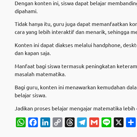
Dengan konten ini, siswa dapat belajar membandi
dipahami.
Tidak hanya itu, guru juga dapat memanfaatkan ko
cara yang lebih interaktif dan menarik, sehingga 
Konten ini dapat diakses melalui handphone, deskto
dan kapan saja.
Manfaat bagi siswa termasuk peningkatan keteram
masalah matematika.
Bagi guru, konten ini menawarkan kemudahan dal
belajar siswa.
Jadikan proses belajar mengajar matematika lebi
WhatsApp
Facebook
LinkedIn
Copy
Threads
Telegram
Gmail
Line
X
Link