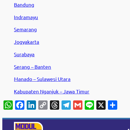
Bandung
Indramayu
Semarang
Jogyakarta
Su
r
abaya
Serang – Banten
Manado – Sulawesi Utara
Kabupaten Nganjuk – Jawa Timur
WhatsApp
Facebook
LinkedIn
Copy
Threads
Telegram
Gmail
Line
X
Sh
Link