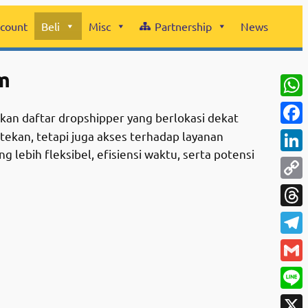
count
Beli
Misc
Partnership
News
m
Wha
an daftar dropshipper yang berlokasi dekat
Face
tekan, tetapi juga akses terhadap layanan
lebih fleksibel, efisiensi waktu, serta potensi
Link
Copy
Link
Thre
Tele
Gmai
Line