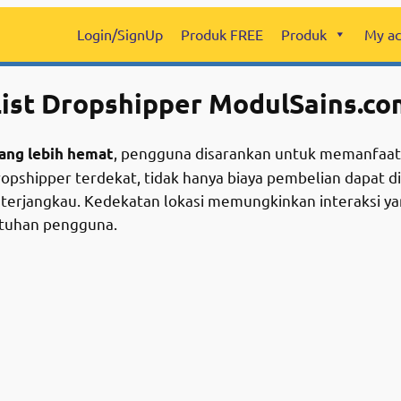
Login/SignUp
Produk FREE
Produk
My ac
List Dropshipper
ModulSains.co
, pengguna disarankan untuk memanfaatk
ang lebih hemat
pshipper terdekat, tidak hanya biaya pembelian dapat di
terjangkau. Kedekatan lokasi memungkinkan interaksi yang 
utuhan pengguna.